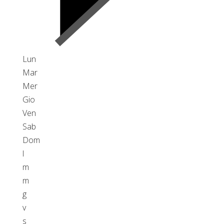
Lun
Mar
Mer
Gio
Ven
Sab
Dom
l
m
m
g
v
s