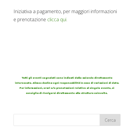
Iniziativa a pagamento, p
er maggiori informazioni
e prenotazione
clicca qui
.
Tutti gli eventi segnalati sono indicati dalle aziende direttamente
interessate. Alimos declina ogni responsabilità in caso di variazioni di data.
Per informazioni, orari e/o prenotazioni relative al singolo evento, si
consiglia di rivolgersi direttamente alle strutture coinvolte.