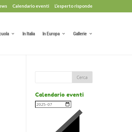
ews
Calendario eventi
L’esperto risponde
cuola
In Italia
In Europa
Gallerie
Calendario eventi