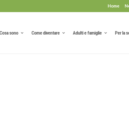
Home
N
Cosa sono
Come diventare
Adulti e famiglie
Per la s