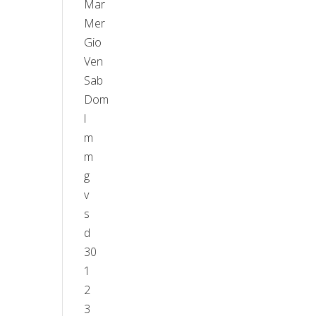
Mar
Mer
Gio
Ven
Sab
Dom
l
m
m
g
v
s
d
30
1
2
3